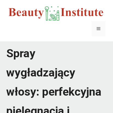
Przejdź
do
treści
Menu
Spray
wygładzający
włosy: perfekcyjna
pielęgnacja i