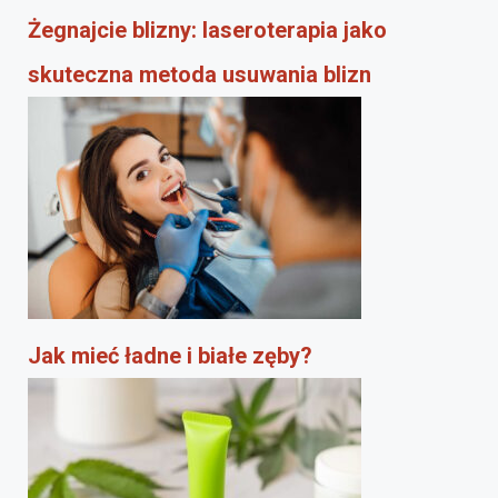
Żegnajcie blizny: laseroterapia jako
skuteczna metoda usuwania blizn
Jak mieć ładne i białe zęby?