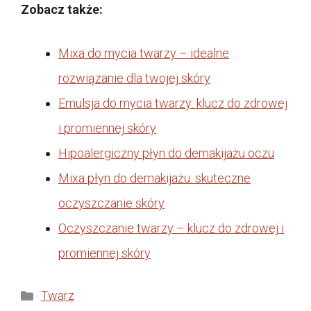
Zobacz także:
Mixa do mycia twarzy – idealne
rozwiązanie dla twojej skóry
Emulsja do mycia twarzy: klucz do zdrowej
i promiennej skóry
Hipoalergiczny płyn do demakijażu oczu
Mixa płyn do demakijażu: skuteczne
oczyszczanie skóry
Oczyszczanie twarzy – klucz do zdrowej i
promiennej skóry
Kategorie
Twarz