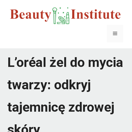
Przejdź
do
treści
Menu
L’oréal żel do mycia
twarzy: odkryj
tajemnicę zdrowej
skóry