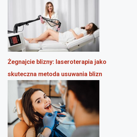
Żegnajcie blizny: laseroterapia jako
skuteczna metoda usuwania blizn