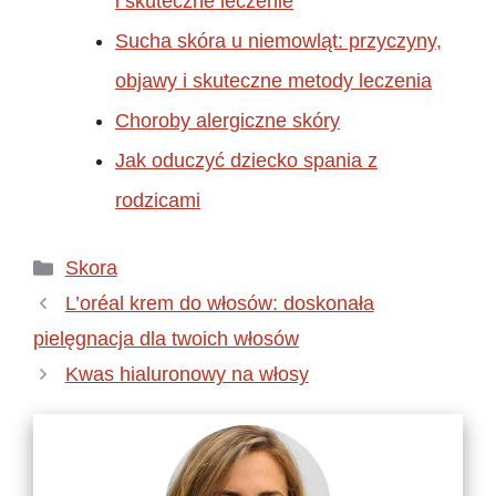
i skuteczne leczenie
Sucha skóra u niemowląt: przyczyny,
objawy i skuteczne metody leczenia
Choroby alergiczne skóry
Jak oduczyć dziecko spania z
rodzicami
Kategorie
Skora
L’oréal krem do włosów: doskonała
pielęgnacja dla twoich włosów
Kwas hialuronowy na włosy