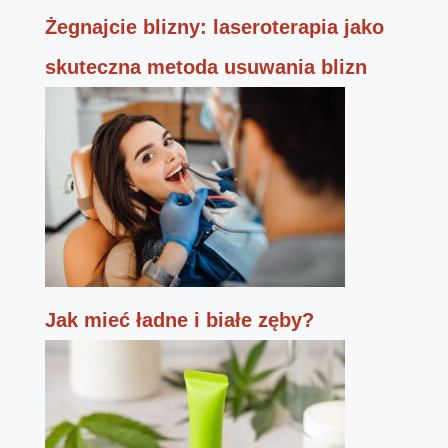
Żegnajcie blizny: laseroterapia jako
skuteczna metoda usuwania blizn
Jak mieć ładne i białe zęby?