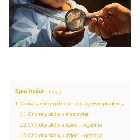
Spis treści
ukryj
1
Choroby skóry u dzieci – najczęstsze problemy
1.1
Choroby skóry u niemowląt
1.2
Choroby skóry u dzieci – egzema
1.3
Choroby skóry u dzieci – grzybica